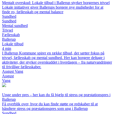
Mentalt overskud: Lokale tilbud i Ballerup styrker borgernes trivsel
Lokale initiativer giver Ballerups borgere nye muligheder for at
finde ro, fællesskab og mental balance
Sundhed
Sundhed
Mental sundhed
Trivsel
Fællesskab
Ballerup
Lokale tilbud
4 min
I Ballerup Kommune spirer en række tilbud, der sætter fokus på
trivsel, fællesskab og mental sundhed. Her kan borgere deltage i
aktiviteter, der styrker overskuddet i hverdagen – fra naturvandringer
til frivillige fællesskaber.
August Vang
August
Vang
Unge under pres – her kan du få hjælp til stress og præstationspres i
Ballerup
Få overblik over, hvor du kan finde støtte og redskaber til at
håndtere stress og præstationspres som ung i Ballerup
Sundhed