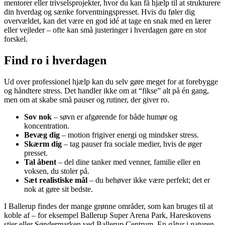
mentorer eller trivselsprojekter, hvor du kan få hjælp til at strukturere
din hverdag og sænke forventningspresset. Hvis du føler dig
overvældet, kan det være en god idé at tage en snak med en lærer
eller vejleder – ofte kan små justeringer i hverdagen gøre en stor
forskel.
Find ro i hverdagen
Ud over professionel hjælp kan du selv gøre meget for at forebygge
og håndtere stress. Det handler ikke om at “fikse” alt på én gang,
men om at skabe små pauser og rutiner, der giver ro.
Sov nok
– søvn er afgørende for både humør og
koncentration.
Bevæg dig
– motion frigiver energi og mindsker stress.
Skærm dig
– tag pauser fra sociale medier, hvis de øger
presset.
Tal åbent
– del dine tanker med venner, familie eller en
voksen, du stoler på.
Sæt realistiske mål
– du behøver ikke være perfekt; det er
nok at gøre sit bedste.
I Ballerup findes der mange grønne områder, som kan bruges til at
koble af – for eksempel Ballerup Super Arena Park, Hareskovens
stier eller Søndermarken ved Ballerup Centrum. En gåtur i naturen