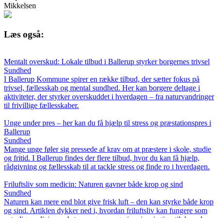
Mikkelsen
Læs også:
Mentalt overskud: Lokale tilbud i Ballerup styrker borgernes trivsel
Sundhed
I Ballerup Kommune spirer en række tilbud, der sætter fokus på
trivsel, fællesskab og mental sundhed. Her kan borgere deltage i
aktiviteter, der styrker overskuddet i hverdagen – fra naturvandringer
til frivillige fællesskaber.
Unge under pres – her kan du få hjælp til stress og præstationspres i
Ballerup
Sundhed
Mange unge føler sig pressede af krav om at præstere i skole, studie
og fritid. I Ballerup findes der flere tilbud, hvor du kan få hjælp,
rådgivning og fællesskab til at tackle stress og finde ro i hverdagen.
Friluftsliv som medicin: Naturen gavner både krop og sind
Sundhed
Naturen kan mere end blot give frisk luft – den kan styrke både krop
og sind. Artiklen dykker ned i, hvordan friluftsliv kan fungere som