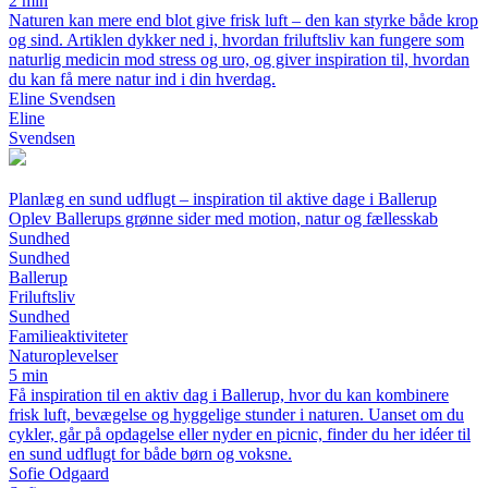
2 min
Naturen kan mere end blot give frisk luft – den kan styrke både krop
og sind. Artiklen dykker ned i, hvordan friluftsliv kan fungere som
naturlig medicin mod stress og uro, og giver inspiration til, hvordan
du kan få mere natur ind i din hverdag.
Eline Svendsen
Eline
Svendsen
Planlæg en sund udflugt – inspiration til aktive dage i Ballerup
Oplev Ballerups grønne sider med motion, natur og fællesskab
Sundhed
Sundhed
Ballerup
Friluftsliv
Sundhed
Familieaktiviteter
Naturoplevelser
5 min
Få inspiration til en aktiv dag i Ballerup, hvor du kan kombinere
frisk luft, bevægelse og hyggelige stunder i naturen. Uanset om du
cykler, går på opdagelse eller nyder en picnic, finder du her idéer til
en sund udflugt for både børn og voksne.
Sofie Odgaard