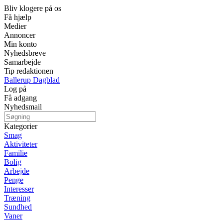
Bliv klogere på os
Få hjælp
Medier
Annoncer
Min konto
Nyhedsbreve
Samarbejde
Tip redaktionen
Ballerup Dagblad
Log på
Få adgang
Nyhedsmail
Kategorier
Smag
Aktiviteter
Familie
Bolig
Arbejde
Penge
Interesser
Træning
Sundhed
Vaner