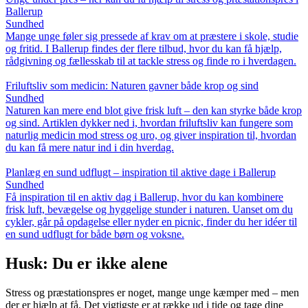
Ballerup
Sundhed
Mange unge føler sig pressede af krav om at præstere i skole, studie
og fritid. I Ballerup findes der flere tilbud, hvor du kan få hjælp,
rådgivning og fællesskab til at tackle stress og finde ro i hverdagen.
Friluftsliv som medicin: Naturen gavner både krop og sind
Sundhed
Naturen kan mere end blot give frisk luft – den kan styrke både krop
og sind. Artiklen dykker ned i, hvordan friluftsliv kan fungere som
naturlig medicin mod stress og uro, og giver inspiration til, hvordan
du kan få mere natur ind i din hverdag.
Planlæg en sund udflugt – inspiration til aktive dage i Ballerup
Sundhed
Få inspiration til en aktiv dag i Ballerup, hvor du kan kombinere
frisk luft, bevægelse og hyggelige stunder i naturen. Uanset om du
cykler, går på opdagelse eller nyder en picnic, finder du her idéer til
en sund udflugt for både børn og voksne.
Husk: Du er ikke alene
Stress og præstationspres er noget, mange unge kæmper med – men
der er hjælp at få. Det vigtigste er at række ud i tide og tage dine