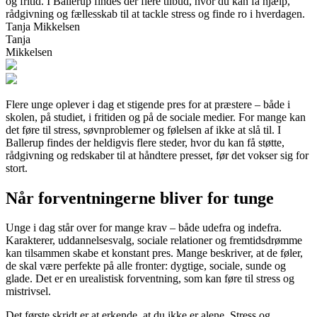
og fritid. I Ballerup findes der flere tilbud, hvor du kan få hjælp,
rådgivning og fællesskab til at tackle stress og finde ro i hverdagen.
Tanja Mikkelsen
Tanja
Mikkelsen
Flere unge oplever i dag et stigende pres for at præstere – både i
skolen, på studiet, i fritiden og på de sociale medier. For mange kan
det føre til stress, søvnproblemer og følelsen af ikke at slå til. I
Ballerup findes der heldigvis flere steder, hvor du kan få støtte,
rådgivning og redskaber til at håndtere presset, før det vokser sig for
stort.
Når forventningerne bliver for tunge
Unge i dag står over for mange krav – både udefra og indefra.
Karakterer, uddannelsesvalg, sociale relationer og fremtidsdrømme
kan tilsammen skabe et konstant pres. Mange beskriver, at de føler,
de skal være perfekte på alle fronter: dygtige, sociale, sunde og
glade. Det er en urealistisk forventning, som kan føre til stress og
mistrivsel.
Det første skridt er at erkende, at du ikke er alene. Stress og