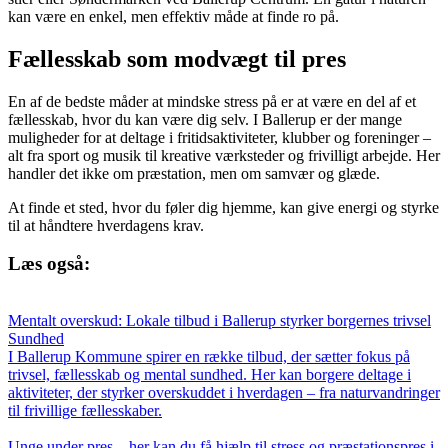
kan være en enkel, men effektiv måde at finde ro på.
Fællesskab som modvægt til pres
En af de bedste måder at mindske stress på er at være en del af et
fællesskab, hvor du kan være dig selv. I Ballerup er der mange
muligheder for at deltage i fritidsaktiviteter, klubber og foreninger –
alt fra sport og musik til kreative værksteder og frivilligt arbejde. Her
handler det ikke om præstation, men om samvær og glæde.
At finde et sted, hvor du føler dig hjemme, kan give energi og styrke
til at håndtere hverdagens krav.
Læs også:
Mentalt overskud: Lokale tilbud i Ballerup styrker borgernes trivsel
Sundhed
I Ballerup Kommune spirer en række tilbud, der sætter fokus på
trivsel, fællesskab og mental sundhed. Her kan borgere deltage i
aktiviteter, der styrker overskuddet i hverdagen – fra naturvandringer
til frivillige fællesskaber.
Unge under pres – her kan du få hjælp til stress og præstationspres i