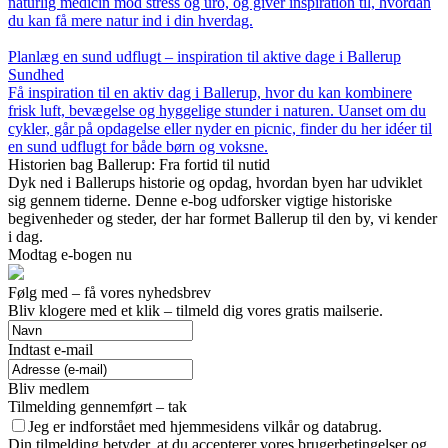
naturlig medicin mod stress og uro, og giver inspiration til, hvordan
du kan få mere natur ind i din hverdag.
Planlæg en sund udflugt – inspiration til aktive dage i Ballerup
Sundhed
Få inspiration til en aktiv dag i Ballerup, hvor du kan kombinere
frisk luft, bevægelse og hyggelige stunder i naturen. Uanset om du
cykler, går på opdagelse eller nyder en picnic, finder du her idéer til
en sund udflugt for både børn og voksne.
Historien bag Ballerup: Fra fortid til nutid
Dyk ned i Ballerups historie og opdag, hvordan byen har udviklet
sig gennem tiderne. Denne e-bog udforsker vigtige historiske
begivenheder og steder, der har formet Ballerup til den by, vi kender
i dag.
Modtag e-bogen nu
Følg med – få vores nyhedsbrev
Bliv klogere med et klik – tilmeld dig vores gratis mailserie.
Indtast e-mail
Bliv medlem
Tilmelding gennemført – tak
Jeg er indforstået med hjemmesidens vilkår og databrug.
Din tilmelding betyder, at du accepterer vores brugerbetingelser og