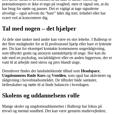
præstationspres er ikke et tegn på svaghed, men et signal om, at du
har brug for støtte og pauser. Det er vigtigt at tage signalerne
alvorligt – også selvom du “bare” føler dig træt, irritabel eller har
svært ved at koncentrere dig.
Tal med nogen – det hjælper
At dele sine tanker med andre kan være en stor lettelse. I Ballerup er
der flere muligheder for at få professionel hjælp eller bare et lyttende
øre. Du kan for eksempel kontakte kommunens ungerådgivning,
som tilbyder gratis og anonym samtalehjælp til unge. Her kan du
tale med en psykolog, socialrådgiver eller en anden fagperson, der er
vant til at arbejde med stress og pres blandt unge.
Derudover findes der landsdækkende tilbud som
Headspace
,
Ungdommens Røde Kors
og
Ventilen
, som også har aktiviteter og
rådgivning i hovedstadsområdet. De tilbyder både samtaler,
fællesskaber og støtte til at finde balancen i hverdagen.
Skolens og uddannelsens rolle
Mange skoler og ungdomsuddannelser i Ballerup har fokus på
trivsel og mental sundhed. Det kan være gennem studievejledere,