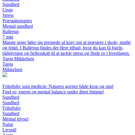
Sundhed
Unge
Stress
Præstationspres
Mental sundhed
Ballerup
7 min
Mange unge føler sig pressede af krav om at præstere i skole, studie
og fritid. I Ballerup findes der flere tilbud, hvor du kan få hjælp,
rådgivning og fællesskab til at tackle stress og finde ro i hverdagen.
Tanja Mikkelsen
Tanja
Mikkelsen
Friluftsliv som medicin: Naturen gavner både krop og sind
Find ro, energi og mental balance under åben himmel
Sundhed
Sundhed
Friluftsliv
Sundhed
Mental trivsel
Natur
Livsstil