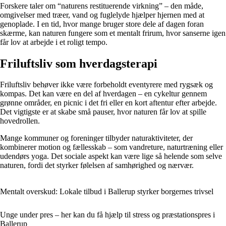
Forskere taler om “naturens restituerende virkning” – den måde,
omgivelser med træer, vand og fuglelyde hjælper hjernen med at
genoplade. I en tid, hvor mange bruger store dele af dagen foran
skærme, kan naturen fungere som et mentalt frirum, hvor sanserne igen
får lov at arbejde i et roligt tempo.
Friluftsliv som hverdagsterapi
Friluftsliv behøver ikke være forbeholdt eventyrere med rygsæk og
kompas. Det kan være en del af hverdagen – en cykeltur gennem
grønne områder, en picnic i det fri eller en kort aftentur efter arbejde.
Det vigtigste er at skabe små pauser, hvor naturen får lov at spille
hovedrollen.
Mange kommuner og foreninger tilbyder naturaktiviteter, der
kombinerer motion og fællesskab – som vandreture, naturtræning eller
udendørs yoga. Det sociale aspekt kan være lige så helende som selve
naturen, fordi det styrker følelsen af samhørighed og nærvær.
Mentalt overskud: Lokale tilbud i Ballerup styrker borgernes trivsel
Unge under pres – her kan du få hjælp til stress og præstationspres i
Ballerup