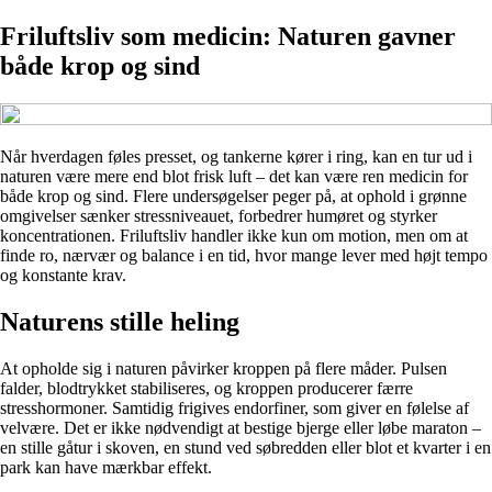
Friluftsliv som medicin: Naturen gavner
både krop og sind
Når hverdagen føles presset, og tankerne kører i ring, kan en tur ud i
naturen være mere end blot frisk luft – det kan være ren medicin for
både krop og sind. Flere undersøgelser peger på, at ophold i grønne
omgivelser sænker stressniveauet, forbedrer humøret og styrker
koncentrationen. Friluftsliv handler ikke kun om motion, men om at
finde ro, nærvær og balance i en tid, hvor mange lever med højt tempo
og konstante krav.
Naturens stille heling
At opholde sig i naturen påvirker kroppen på flere måder. Pulsen
falder, blodtrykket stabiliseres, og kroppen producerer færre
stresshormoner. Samtidig frigives endorfiner, som giver en følelse af
velvære. Det er ikke nødvendigt at bestige bjerge eller løbe maraton –
en stille gåtur i skoven, en stund ved søbredden eller blot et kvarter i en
park kan have mærkbar effekt.