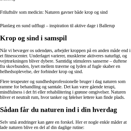
Friluftsliv som medicin: Naturen gavner både krop og sind
Planlæg en sund udflugt – inspiration til aktive dage i Ballerup
Krop og sind i samspil
Når vi bevæger os udendørs, arbejder kroppen på en anden måde end i
et fitnesscenter. Underlaget varierer, musklerne aktiveres naturligt, og
vejrtrækningen bliver dybere. Samtidig stimuleres sanserne – duftene
fra skovbunden, lyset mellem træerne og lyden af fugle skaber en
helhedsoplevelse, der forbinder krop og sind.
Flere terapeuter og sundhedsprofessionelle bruger i dag naturen som
ramme for behandling og samtale. Det kan være gående terapi,
mindfulness i det fri eller rehabilitering i grønne omgivelser. Naturen
bliver et neutralt rum, hvor tanker og følelser lettere kan finde plads.
Sådan får du naturen ind i din hverdag
Selv små ændringer kan gøre en forskel. Her er nogle enkle måder at
lade naturen blive en del af din daglige rutine: