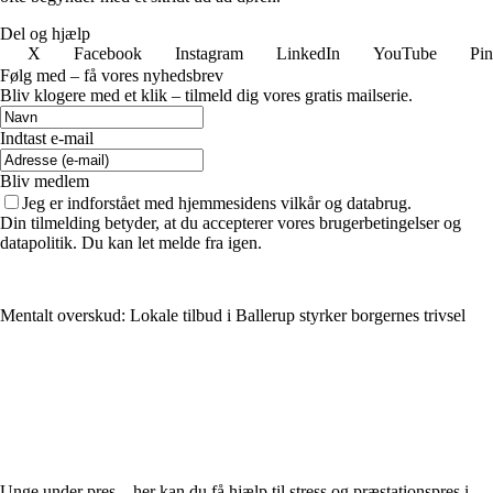
Del og hjælp
X
Facebook
Instagram
LinkedIn
YouTube
Pin
Følg med – få vores nyhedsbrev
Bliv klogere med et klik – tilmeld dig vores gratis mailserie.
Indtast e-mail
Bliv medlem
Jeg er indforstået med hjemmesidens vilkår og databrug.
Din tilmelding betyder, at du accepterer vores brugerbetingelser og
datapolitik. Du kan let melde fra igen.
Mentalt overskud: Lokale tilbud i Ballerup styrker borgernes trivsel
Unge under pres – her kan du få hjælp til stress og præstationspres i