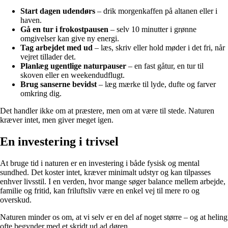
Start dagen udendørs
– drik morgenkaffen på altanen eller i
haven.
Gå en tur i frokostpausen
– selv 10 minutter i grønne
omgivelser kan give ny energi.
Tag arbejdet med ud
– læs, skriv eller hold møder i det fri, når
vejret tillader det.
Planlæg ugentlige naturpauser
– en fast gåtur, en tur til
skoven eller en weekendudflugt.
Brug sanserne bevidst
– læg mærke til lyde, dufte og farver
omkring dig.
Det handler ikke om at præstere, men om at være til stede. Naturen
kræver intet, men giver meget igen.
En investering i trivsel
At bruge tid i naturen er en investering i både fysisk og mental
sundhed. Det koster intet, kræver minimalt udstyr og kan tilpasses
enhver livsstil. I en verden, hvor mange søger balance mellem arbejde,
familie og fritid, kan friluftsliv være en enkel vej til mere ro og
overskud.
Naturen minder os om, at vi selv er en del af noget større – og at heling
ofte begynder med et skridt ud ad døren.