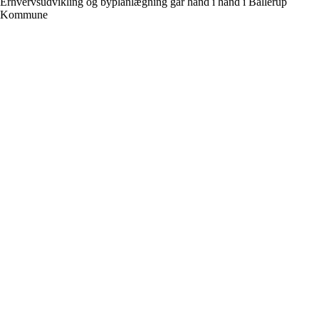
Erhvervsudvikling og byplanlægning går hånd i hånd i Ballerup
Kommune