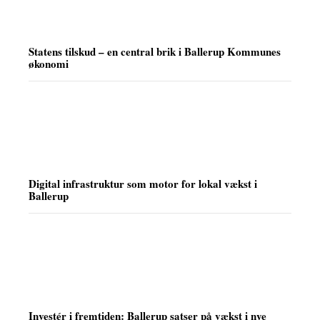
Statens tilskud – en central brik i Ballerup Kommunes
økonomi
Digital infrastruktur som motor for lokal vækst i
Ballerup
Investér i fremtiden: Ballerup satser på vækst i nye