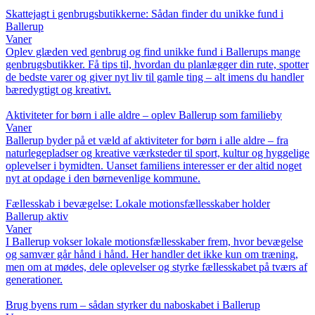
Skattejagt i genbrugsbutikkerne: Sådan finder du unikke fund i
Ballerup
Vaner
Oplev glæden ved genbrug og find unikke fund i Ballerups mange
genbrugsbutikker. Få tips til, hvordan du planlægger din rute, spotter
de bedste varer og giver nyt liv til gamle ting – alt imens du handler
bæredygtigt og kreativt.
Aktiviteter for børn i alle aldre – oplev Ballerup som familieby
Vaner
Ballerup byder på et væld af aktiviteter for børn i alle aldre – fra
naturlegepladser og kreative værksteder til sport, kultur og hyggelige
oplevelser i bymidten. Uanset familiens interesser er der altid noget
nyt at opdage i den børnevenlige kommune.
Fællesskab i bevægelse: Lokale motionsfællesskaber holder
Ballerup aktiv
Vaner
I Ballerup vokser lokale motionsfællesskaber frem, hvor bevægelse
og samvær går hånd i hånd. Her handler det ikke kun om træning,
men om at mødes, dele oplevelser og styrke fællesskabet på tværs af
generationer.
Brug byens rum – sådan styrker du naboskabet i Ballerup