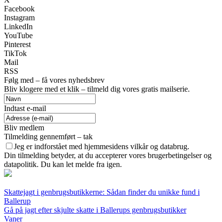
Facebook
Instagram
LinkedIn
YouTube
Pinterest
TikTok
Mail
RSS
Følg med – få vores nyhedsbrev
Bliv klogere med et klik – tilmeld dig vores gratis mailserie.
Indtast e-mail
Bliv medlem
Tilmelding gennemført – tak
Jeg er indforstået med hjemmesidens vilkår og databrug.
Din tilmelding betyder, at du accepterer vores brugerbetingelser og
datapolitik. Du kan let melde fra igen.
Skattejagt i genbrugsbutikkerne: Sådan finder du unikke fund i
Ballerup
Gå på jagt efter skjulte skatte i Ballerups genbrugsbutikker
Vaner