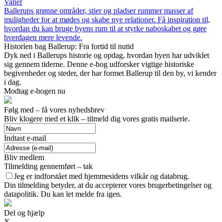
Vaner
Ballerups grønne områder, stier og pladser rummer masser af
muligheder for at mødes og skabe nye relationer. Få inspiration til,
hvordan du kan bruge byens rum til at styrke naboskabet og gøre
hverdagen mere levende.
Historien bag Ballerup: Fra fortid til nutid
Dyk ned i Ballerups historie og opdag, hvordan byen har udviklet
sig gennem tiderne. Denne e-bog udforsker vigtige historiske
begivenheder og steder, der har formet Ballerup til den by, vi kender
i dag.
Modtag e-bogen nu
Følg med – få vores nyhedsbrev
Bliv klogere med et klik – tilmeld dig vores gratis mailserie.
Indtast e-mail
Bliv medlem
Tilmelding gennemført – tak
Jeg er indforstået med hjemmesidens vilkår og databrug.
Din tilmelding betyder, at du accepterer vores brugerbetingelser og
datapolitik. Du kan let melde fra igen.
Del og hjælp
X