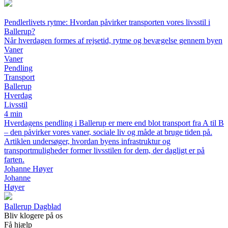
Pendlerlivets rytme: Hvordan påvirker transporten vores livsstil i
Ballerup?
Når hverdagen formes af rejsetid, rytme og bevægelse gennem byen
Vaner
Vaner
Pendling
Transport
Ballerup
Hverdag
Livsstil
4 min
Hverdagens pendling i Ballerup er mere end blot transport fra A til B
– den påvirker vores vaner, sociale liv og måde at bruge tiden på.
Artiklen undersøger, hvordan byens infrastruktur og
transportmuligheder former livsstilen for dem, der dagligt er på
farten.
Johanne Høyer
Johanne
Høyer
Ballerup Dagblad
Bliv klogere på os
Få hjælp