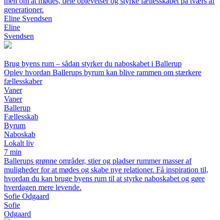
men om at mødes, dele oplevelser og styrke fællesskabet på tværs af
generationer.
Eline Svendsen
Eline
Svendsen
Brug byens rum – sådan styrker du naboskabet i Ballerup
Oplev hvordan Ballerups byrum kan blive rammen om stærkere
fællesskaber
Vaner
Vaner
Ballerup
Fællesskab
Byrum
Naboskab
Lokalt liv
7 min
Ballerups grønne områder, stier og pladser rummer masser af
muligheder for at mødes og skabe nye relationer. Få inspiration til,
hvordan du kan bruge byens rum til at styrke naboskabet og gøre
hverdagen mere levende.
Sofie Odgaard
Sofie
Odgaard