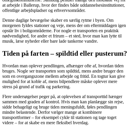
at arbejde i Ballerup, hvor der findes både uddannelsesinstitutioner,
offentlige arbejdspladser og erhvervsområder.
Denne daglige bevægelse skaber en særlig rytme i byen. Om
morgenen fyldes stationer og veje, mens der om eftermiddagen igen
opstår liv i boligområderne. For nogle er transporten en praktisk
nødvendighed, for andre et frirum – et sted, hvor man kan lytte til
musik, læse nyheder eller bare lade tankerne vandre.
Tiden på farten – spildtid eller pusterum?
Hvordan man oplever pendlingen, afhænger ofte af, hvordan tiden
bruges. Nogle ser transporten som spildtid, mens andre bruger den
som en overgangszone mellem arbejde og fritid. En togtur kan give
mulighed for at koble af, mens bilpendlere måske oplever mere
stress på grund af trafik og parkering.
Flere undersøgelser peger på, at oplevelsen af transporttid hænger
sammen med graden af kontrol. Hvis man kan planlægge sin rejse,
sidde behageligt og bruge tiden meningsfuldt, føles pendlingen
mindre belastende. Derfor vælger mange at kombinere
transportformer – for eksempel cykle til stationen og tage toget
videre – for at skabe en mere fleksibel hverdag.