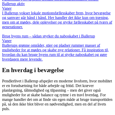
Ballerup aktiv
Vaner
I Ballerup vokser lokale motionsfællesskaber frem, hvor bevægelse
og samvær går hånd i hånd. Her handler det ikke kun om træning,
men om at mødes, dele oplevelser og styrke fællesskabet på tværs af
generationer.
Brug byens rum – sådan styrker du naboskabet i Ballerup
Vaner
Ballerups grønne områder, stier og pladser rummer masser af
muligheder for at mødes og skabe nye relationer. Få inspiration til,
hvordan du kan bruge byens rum til at styrke naboskabet og gøre
hverdagen mere levende.
En hverdag i bevægelse
Pendlerlivet i Ballerup afspejler en moderne livsform, hvor mobilitet
er en forudsætning for både arbejde og fritid. Det kræver
planlægning, tålmodighed og tilpasning – men det giver også
muligheder for at skabe balance og rytme i en travl hverdag. For
mange handler det om at finde sin egen måde at bruge transporttiden
på, så den ikke blot bliver en nødvendighed, men en del af livets
puls.