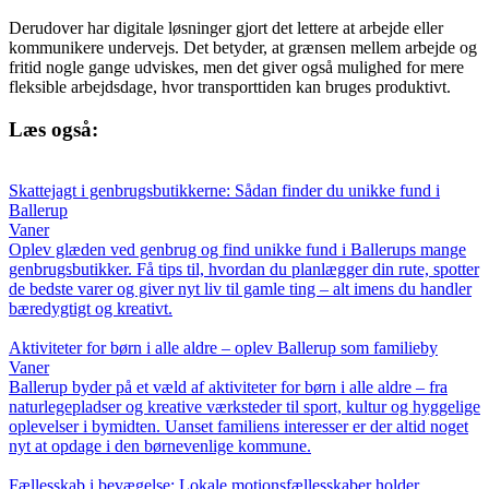
Derudover har digitale løsninger gjort det lettere at arbejde eller
kommunikere undervejs. Det betyder, at grænsen mellem arbejde og
fritid nogle gange udviskes, men det giver også mulighed for mere
fleksible arbejdsdage, hvor transporttiden kan bruges produktivt.
Læs også:
Skattejagt i genbrugsbutikkerne: Sådan finder du unikke fund i
Ballerup
Vaner
Oplev glæden ved genbrug og find unikke fund i Ballerups mange
genbrugsbutikker. Få tips til, hvordan du planlægger din rute, spotter
de bedste varer og giver nyt liv til gamle ting – alt imens du handler
bæredygtigt og kreativt.
Aktiviteter for børn i alle aldre – oplev Ballerup som familieby
Vaner
Ballerup byder på et væld af aktiviteter for børn i alle aldre – fra
naturlegepladser og kreative værksteder til sport, kultur og hyggelige
oplevelser i bymidten. Uanset familiens interesser er der altid noget
nyt at opdage i den børnevenlige kommune.
Fællesskab i bevægelse: Lokale motionsfællesskaber holder