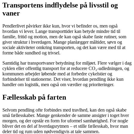
Transportens indflydelse på livsstil og
vaner
Pendlerlivet påvirker ikke kun, hvor vi befinder os, men også
hvordan vi lever. Lange transporttider kan betyde mindre tid til
familie, fritid og motion, men de kan også skabe faste rutiner, som
giver struktur i hverdagen. Mange planlægger måltider, søvn og
sociale aktiviteter omkring transporten, og det kan være med til at
forme både sundhed og trivsel.
Samtidig har transportvaner betydning for miljøet. Flere vælger i dag
cyklen eller offentlig transport for at reducere CO₂-udledningen, og
kommunen arbejder løbende med at forbedre cykelstier og
forbindelser til stationerne. Det viser, hvordan pendling ikke kun
handler om logistik, men også om værdier og prioriteringer.
Fællesskab på farten
Selvom pendling ofte forbindes med travlhed, kan den også skabe
små fællesskaber. Mange genkender de samme ansigter i toget hver
morgen, og der opstår en form for uformel samhørighed. For nogle
bliver det en del af hverdagsrytmen – et stille fællesskab, hvor man
deler tid og rum uden nødvendigvis at tale sammen.