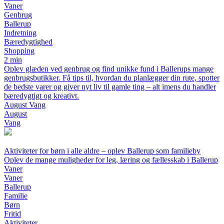
Vaner
Genbrug
Ballerup
Indretning
Bæredygtighed
Shopping
2 min
Oplev glæden ved genbrug og find unikke fund i Ballerups mange
genbrugsbutikker. Få tips til, hvordan du planlægger din rute, spotter
de bedste varer og giver nyt liv til gamle ting – alt imens du handler
bæredygtigt og kreativt.
August Vang
August
Vang
Aktiviteter for børn i alle aldre – oplev Ballerup som familieby
Oplev de mange muligheder for leg, læring og fællesskab i Ballerup
Vaner
Vaner
Ballerup
Familie
Børn
Fritid
Aktiviteter