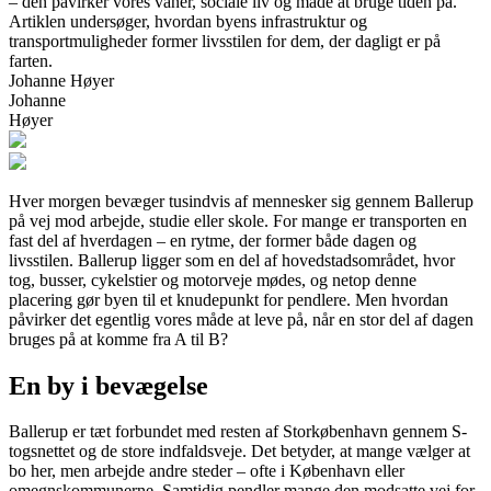
– den påvirker vores vaner, sociale liv og måde at bruge tiden på.
Artiklen undersøger, hvordan byens infrastruktur og
transportmuligheder former livsstilen for dem, der dagligt er på
farten.
Johanne Høyer
Johanne
Høyer
Hver morgen bevæger tusindvis af mennesker sig gennem Ballerup
på vej mod arbejde, studie eller skole. For mange er transporten en
fast del af hverdagen – en rytme, der former både dagen og
livsstilen. Ballerup ligger som en del af hovedstadsområdet, hvor
tog, busser, cykelstier og motorveje mødes, og netop denne
placering gør byen til et knudepunkt for pendlere. Men hvordan
påvirker det egentlig vores måde at leve på, når en stor del af dagen
bruges på at komme fra A til B?
En by i bevægelse
Ballerup er tæt forbundet med resten af Storkøbenhavn gennem S-
togsnettet og de store indfaldsveje. Det betyder, at mange vælger at
bo her, men arbejde andre steder – ofte i København eller
omegnskommunerne. Samtidig pendler mange den modsatte vej for