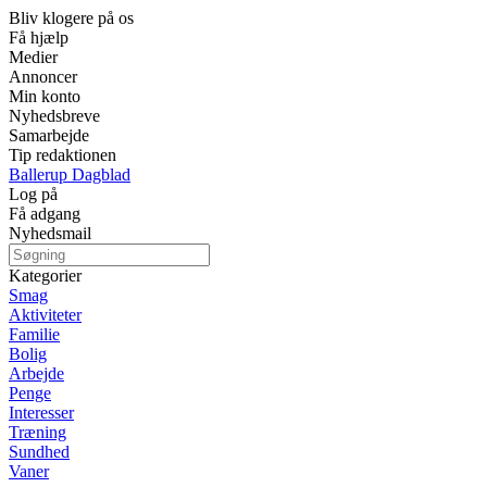
Bliv klogere på os
Få hjælp
Medier
Annoncer
Min konto
Nyhedsbreve
Samarbejde
Tip redaktionen
Ballerup Dagblad
Log på
Få adgang
Nyhedsmail
Kategorier
Smag
Aktiviteter
Familie
Bolig
Arbejde
Penge
Interesser
Træning
Sundhed
Vaner