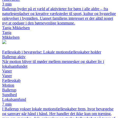
3 min
Ballerup byder på et væld af aktiviteter for børn i alle aldre – fra
naturlegepladser og kreative værksteder til sport, kultur og hyggelige
oplevelser i bymidten. Uanset familiens interesser er der altid noget
nyt at opdage i den børnevenlige kommune.
Tanja Mikkelsen
Tanja
Mikkelsen
Fællesskab i bevægelse: Lokale motionsfællesskaber holder
Ballerup aktiv
Når motion bliver til møder mellem mennesker og skaber liv i
lokalsamfundet
Vaner
Vaner
Fællesskab
Motion
Ballerup
Sundhed
Lokalsamfund
7 min
I Ballerup vokser lokale motionsfællesskaber frem, hvor bevægelse
og samvær går hånd i hånd. Her handler det ikke kun om træning,