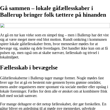
Gå sammen – lokale gåfællesskaber i
Ballerup bringer folk tættere på hinanden
At gå en tur kan virke som en simpel ting – men i Ballerup har det vist
sig at være meget mere end blot motion. Rundt omkring i kommunen
spirer lokale gåfællesskaber frem, hvor mennesker mødes for at
bevæge sig, snakke og dele hverdagen. Det handler ikke kun om at få
pulsen op, men også om at skabe nærvær, fællesskab og trivsel i
lokalmiljøet.
Fællesskab i bevægelse
Gåfællesskaberne i Ballerup tager mange former. Nogle mødes fast
hver uge for at gå en bestemt rute gennem byens grønne områder,
mens andre organiseres mere spontant via sociale medier eller opslag i
lokale foreninger. Fælles for dem alle er ønsket om at kombinere frisk
luft med socialt samvær.
For mange deltagere er det netop fællesskabet, der gør forskellen. En
gåtur bliver en anledning til at møde nye mennesker, udveksle