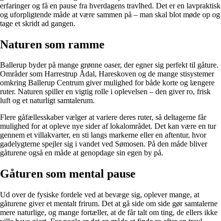
erfaringer og få en pause fra hverdagens travlhed. Det er en lavpraktisk
og uforpligtende måde at være sammen på – man skal blot møde op og
tage et skridt ad gangen.
Naturen som ramme
Ballerup byder på mange grønne oaser, der egner sig perfekt til gåture.
Områder som Harrestrup Ådal, Hareskoven og de mange stisystemer
omkring Ballerup Centrum giver mulighed for både korte og længere
ruter. Naturen spiller en vigtig rolle i oplevelsen – den giver ro, frisk
luft og et naturligt samtalerum.
Flere gåfællesskaber vælger at variere deres ruter, så deltagerne får
mulighed for at opleve nye sider af lokalområdet. Det kan være en tur
gennem et villakvarter, en sti langs markerne eller en aftentur, hvor
gadelygterne spejler sig i vandet ved Sømosen. På den måde bliver
gåturene også en måde at genopdage sin egen by på.
Gåturen som mental pause
Ud over de fysiske fordele ved at bevæge sig, oplever mange, at
gåturene giver et mentalt frirum. Det at gå side om side gør samtalerne
mere naturlige, og mange fortæller, at de får talt om ting, de ellers ikke