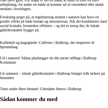
ville have gjort. For nogle er det en måde at finde ro efter en travl
arbejdsdag, for andre en måde at komme ud af ensomhed eller skabe
struktur i hverdagen.
Forskning peger på, at regelmæssig motion i naturen kan have en
positiv effekt på både humør og stressniveau. Når det kombineres med
social kontakt, forstærkes effekten – og det er netop det, de lokale
gåfællesskaber bygger på.
Kaffeduft og kageglæde: Caféerne i Ballerup, der inspirerer til
hjemmebag
Ud i naturen! Sådan planlægger du din næste udflugt i Ballerup
Kommune
Gå sammen – lokale gåfællesskaber i Ballerup bringer folk tættere på
hinanden
Træn under åben himmel: Udendørs fitness i Ballerup
Sådan kommer du med