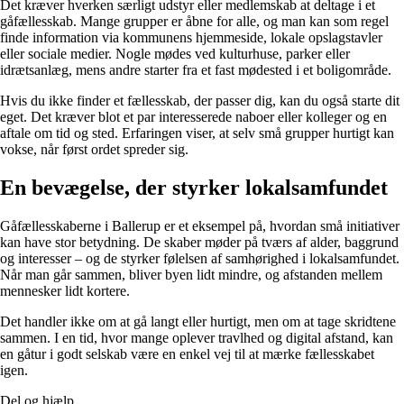
Det kræver hverken særligt udstyr eller medlemskab at deltage i et
gåfællesskab. Mange grupper er åbne for alle, og man kan som regel
finde information via kommunens hjemmeside, lokale opslagstavler
eller sociale medier. Nogle mødes ved kulturhuse, parker eller
idrætsanlæg, mens andre starter fra et fast mødested i et boligområde.
Hvis du ikke finder et fællesskab, der passer dig, kan du også starte dit
eget. Det kræver blot et par interesserede naboer eller kolleger og en
aftale om tid og sted. Erfaringen viser, at selv små grupper hurtigt kan
vokse, når først ordet spreder sig.
En bevægelse, der styrker lokalsamfundet
Gåfællesskaberne i Ballerup er et eksempel på, hvordan små initiativer
kan have stor betydning. De skaber møder på tværs af alder, baggrund
og interesser – og de styrker følelsen af samhørighed i lokalsamfundet.
Når man går sammen, bliver byen lidt mindre, og afstanden mellem
mennesker lidt kortere.
Det handler ikke om at gå langt eller hurtigt, men om at tage skridtene
sammen. I en tid, hvor mange oplever travlhed og digital afstand, kan
en gåtur i godt selskab være en enkel vej til at mærke fællesskabet
igen.
Del og hjælp