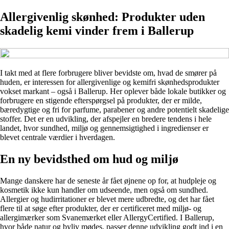
Allergivenlig skønhed: Produkter uden
skadelig kemi vinder frem i Ballerup
I takt med at flere forbrugere bliver bevidste om, hvad de smører på
huden, er interessen for allergivenlige og kemifri skønhedsprodukter
vokset markant – også i Ballerup. Her oplever både lokale butikker og
forbrugere en stigende efterspørgsel på produkter, der er milde,
bæredygtige og fri for parfume, parabener og andre potentielt skadelige
stoffer. Det er en udvikling, der afspejler en bredere tendens i hele
landet, hvor sundhed, miljø og gennemsigtighed i ingredienser er
blevet centrale værdier i hverdagen.
En ny bevidsthed om hud og miljø
Mange danskere har de seneste år fået øjnene op for, at hudpleje og
kosmetik ikke kun handler om udseende, men også om sundhed.
Allergier og hudirritationer er blevet mere udbredte, og det har fået
flere til at søge efter produkter, der er certificeret med miljø- og
allergimærker som Svanemærket eller AllergyCertified. I Ballerup,
hvor både natur og byliv mødes, passer denne udvikling godt ind i en