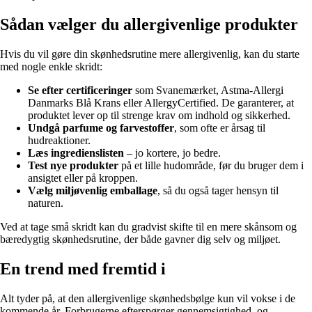
Sådan vælger du allergivenlige produkter
Hvis du vil gøre din skønhedsrutine mere allergivenlig, kan du starte
med nogle enkle skridt:
Se efter certificeringer
som Svanemærket, Astma-Allergi
Danmarks Blå Krans eller AllergyCertified. De garanterer, at
produktet lever op til strenge krav om indhold og sikkerhed.
Undgå parfume og farvestoffer
, som ofte er årsag til
hudreaktioner.
Læs ingredienslisten
– jo kortere, jo bedre.
Test nye produkter
på et lille hudområde, før du bruger dem i
ansigtet eller på kroppen.
Vælg miljøvenlig emballage
, så du også tager hensyn til
naturen.
Ved at tage små skridt kan du gradvist skifte til en mere skånsom og
bæredygtig skønhedsrutine, der både gavner dig selv og miljøet.
En trend med fremtid i
Alt tyder på, at den allergivenlige skønhedsbølge kun vil vokse i de
kommende år. Forbrugerne efterspørger gennemsigtighed, og