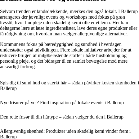
Selvom trenden er landsdækkende, mærkes den også lokalt. I Ballerup
arrangeres der jævnligt events og workshops med fokus på grøn
livsstil, hvor hudpleje uden skadelig kemi ofte er et tema. Her kan
deltagerne lære at læse ingredienslister, lave deres egne produkter eller
få rådgivning om, hvordan man vælger allergivenlige alternativer.
Kommunens fokus på bæredygtighed og sundhed i hverdagen
understøtter også udviklingen. Flere lokale initiativer arbejder for at
reducere brugen af miljøbelastende stoffer i både husholdning og
personlig pleje, og det bidrager til en samlet bevægelse mod mere
ansvarligt forbrug.
Spis dig til sund hud og stærkt hår – sådan påvirker kosten skønheden i
Ballerup
Nye frisurer på vej? Find inspiration på lokale events i Ballerup
Den rette frisør til din hårtype – sådan vælger du den i Ballerup
Allergivenlig skønhed: Produkter uden skadelig kemi vinder frem i
Ballerup