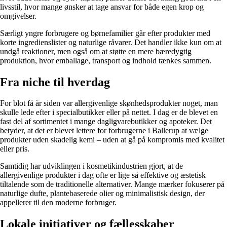
livsstil, hvor mange ønsker at tage ansvar for både egen krop og
omgivelser.
Særligt yngre forbrugere og børnefamilier går efter produkter med
korte ingredienslister og naturlige råvarer. Det handler ikke kun om at
undgå reaktioner, men også om at støtte en mere bæredygtig
produktion, hvor emballage, transport og indhold tænkes sammen.
Fra niche til hverdag
For blot få år siden var allergivenlige skønhedsprodukter noget, man
skulle lede efter i specialbutikker eller på nettet. I dag er de blevet en
fast del af sortimentet i mange dagligvarebutikker og apoteker. Det
betyder, at det er blevet lettere for forbrugerne i Ballerup at vælge
produkter uden skadelig kemi – uden at gå på kompromis med kvalitet
eller pris.
Samtidig har udviklingen i kosmetikindustrien gjort, at de
allergivenlige produkter i dag ofte er lige så effektive og æstetisk
tiltalende som de traditionelle alternativer. Mange mærker fokuserer på
naturlige dufte, plantebaserede olier og minimalistisk design, der
appellerer til den moderne forbruger.
Lokale initiativer og fællesskaber